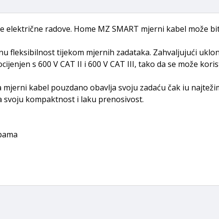
sve električne radove. Home MZ SMART mjerni kabel može b
u fleksibilnost tijekom mjernih zadataka. Zahvaljujući uklon
ijenjen s 600 V CAT II i 600 V CAT III, tako da se može koris
 mjerni kabel pouzdano obavlja svoju zadaću čak iu najteži
a svoju kompaktnost i laku prenosivost.
apama