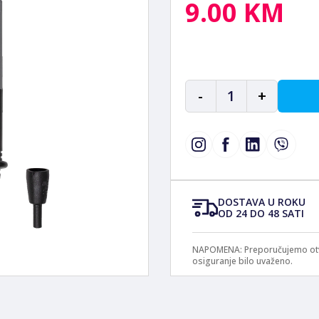
9.00 KM
-
1
+
DOSTAVA U ROKU
OD 24 DO 48 SATI
NAPOMENA: Preporučujemo otvar
osiguranje bilo uvaženo.