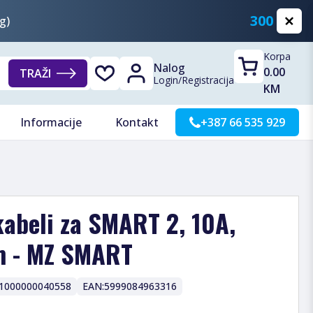
300 KM
g)
Korpa
Nalog
0.00
TRAŽI
Login
/
Registracija
KM
Informacije
Kontakt
+387 66 535 929
abeli za SMART 2, 10A,
m - MZ SMART
1000000040558
EAN:
5999084963316