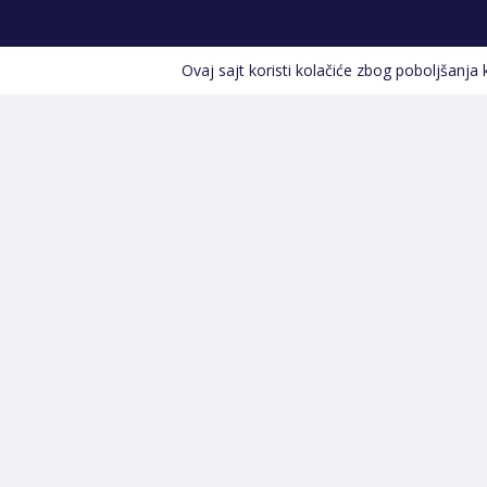
Ovaj sajt koristi kolačiće zbog poboljšanja
Kontakt informacije
POZOVITE NAS
+387 66 535 929
Prvog maja 9, 76300 Bijeljina
info@shopland.ba