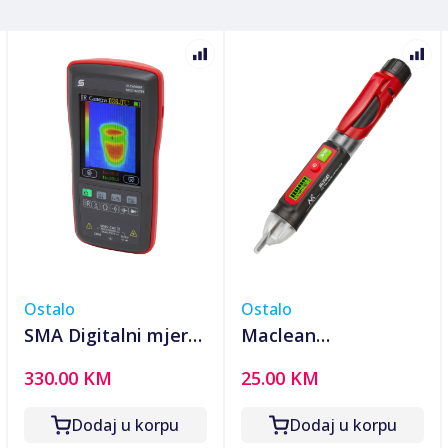
Ostalo
Ostalo
SMA Digitalni mjerni
Maclean
instrument,
Bezkontaktni
330.00 KM
25.00 KM
termalna kamera,
detektor napona -
2.8" TFT LCD -
MCE645
Dodaj u korpu
Dodaj u korpu
SMAIRCAM