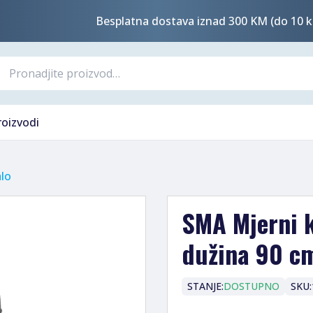
Besplatna dostava iznad 300 KM (do 10 k
roizvodi
lo
SMA Mjerni k
dužina 90 c
STANJE:
DOSTUPNO
SKU: