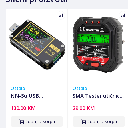
Ostalo
Ostalo
NN-Su USB
SMA Tester utičnica,
multifunkcionalni
LED indikator,
130.00 KM
29.00 KM
tester za brzo
Voltmetar -
punjenje - FNB48S
SMATESTER
Dodaj u korpu
Dodaj u korpu