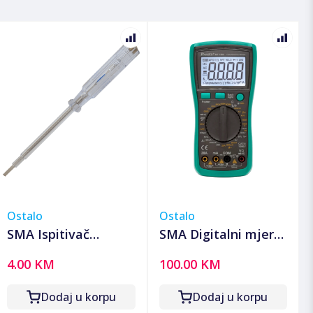
Ostalo
Ostalo
SMA Ispitivač
SMA Digitalni mjerni
napona, 190 mm -
instrument,
4.00 KM
100.00 KM
FC 20
multimetar - MT-
1280
Dodaj u korpu
Dodaj u korpu