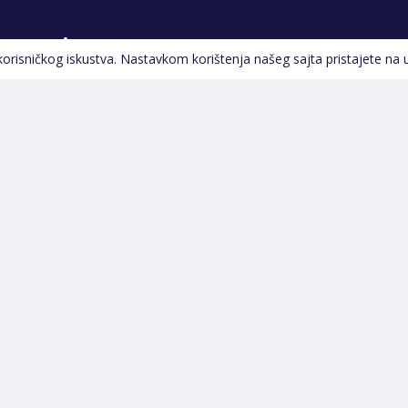
Pratite nas
 korisničkog iskustva. Nastavkom korištenja našeg sajta pristajete na 
Navigacija
Početna
Opšti uslovi poslovanja
Na Akciji
Servis
Izdvajamo
Izjava o kolačićima i
Novi proizvodi
privatnosti
Pravila o postupanju s
kolačićima
Načini plaćanja
Garancija
Sigurnost plaćanja