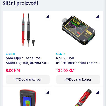
Slični proizvodi
Ostalo
Ostalo
SMA Mjerni kabeli za
NN-Su USB
SMART 2, 10A, dužina 90
multifunkcionalni tester
cm - MZ SMART
za brzo punjenje - FNB48S
9.00 KM
130.00 KM
Dodaj u korpu
Dodaj u korpu