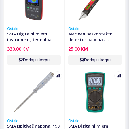
Ostalo
Ostalo
SMA Digitalni mjerni
Maclean Bezkontaktni
instrument, termalna
detektor napona -
kamera, 2.8" TFT LCD -
MCE645
330.00 KM
25.00 KM
SMAIRCAM
Dodaj u korpu
Dodaj u korpu
Ostalo
Ostalo
SMA Ispitivač napona, 190
SMA Digitalni mjerni