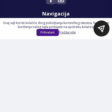
Navigacija
Ovaj sajt koristi kolačiće zbog poboljšanja korisničkog iskustva. Nastavkom
Početna
korištenja našeg sajta pristajete na upotrebu kolačića.
Na Akciji
Prihvatam
Pročitaj više
Izdvajamo
Novi proizvodi
Opšti uslovi poslovanja
Servis
Izjava o kolačićima i privatnosti
Pravila o postupanju s kolačićima
Načini plaćanja
Garancija
Sigurnost plaćanja
Reklamacije
Politika privatnosti
O nama
Prijavite se na Newsletter