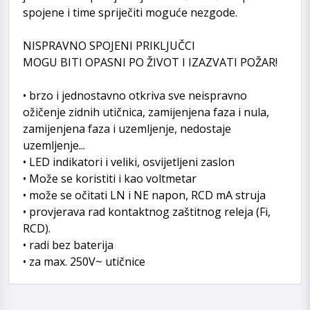
spojene i time spriječiti moguće nezgode.
NISPRAVNO SPOJENI PRIKLJUČCI
MOGU BITI OPASNI PO ŽIVOT I IZAZVATI POŽAR!
• brzo i jednostavno otkriva sve neispravno
ožičenje zidnih utičnica, zamijenjena faza i nula,
zamijenjena faza i uzemljenje, nedostaje
uzemljenje...
• LED indikatori i veliki, osvijetljeni zaslon
• Može se koristiti i kao voltmetar
• može se očitati LN i NE napon, RCD mA struja
• provjerava rad kontaktnog zaštitnog releja (Fi,
RCD).
• radi bez baterija
• za max. 250V~ utičnice