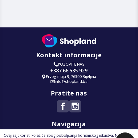
Kontakt informacije
POZOVITE NAS
+387 66 535 929
Prvog maja 9, 76300 Bijeljina
info@shopland.ba
Pratite nas
Navigacija
Ovaj sajt koristi kolačiće zbog poboljšanja korisničkog iskustva. Nastavkom
Početna