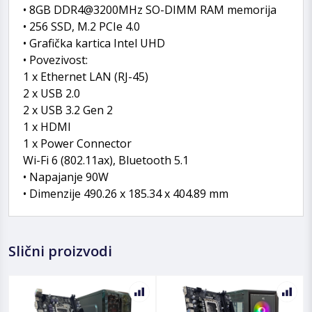
• 8GB DDR4@3200MHz SO-DIMM RAM memorija
• 256 SSD, M.2 PCIe 4.0
• Grafička kartica Intel UHD
• Povezivost:
1 x Ethernet LAN (RJ-45)
2 x USB 2.0
2 x USB 3.2 Gen 2
1 x HDMI
1 x Power Connector
Wi-Fi 6 (802.11ax), Bluetooth 5.1
• Napajanje 90W
• Dimenzije 490.26 x 185.34 x 404.89 mm
Slični proizvodi