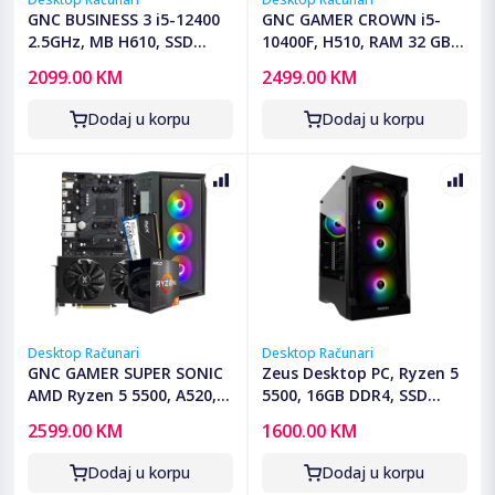
GNC BUSINESS 3 i5-12400
GNC GAMER CROWN i5-
2.5GHz, MB H610, SSD
10400F, H510, RAM 32 GB
480GB, DDR4 16GB,
DDR4, 1TB SSD, RTX 3050
2099.00 KM
2499.00 KM
Kucište office, WIN 11 PRO,
8GB, PSU 550W, kućište
OFFICE PRO PLUS 2019
gaming
Dodaj u korpu
Dodaj u korpu
Desktop Računari
Desktop Računari
GNC GAMER SUPER SONIC
Zeus Desktop PC, Ryzen 5
AMD Ryzen 5 5500, A520,
5500, 16GB DDR4, SSD
RX 7600 8 GB, 16GB DDR4,
512GB, RX580 - Ryzen 5
2599.00 KM
1600.00 KM
SSD 1TB, PSU 650W,
5500/16GB/512/RX580
kućište gaming
Dodaj u korpu
Dodaj u korpu