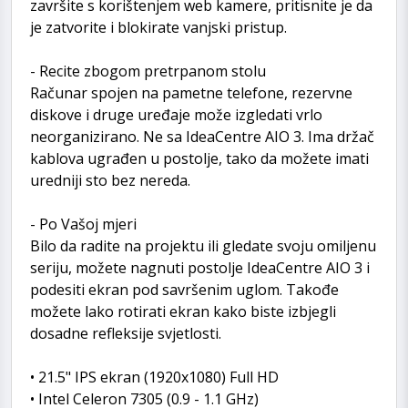
završite s korištenjem web kamere, pritisnite je da
je zatvorite i blokirate vanjski pristup.
- Recite zbogom pretrpanom stolu
Računar spojen na pametne telefone, rezervne
diskove i druge uređaje može izgledati vrlo
neorganizirano. Ne sa IdeaCentre AIO 3. Ima držač
kablova ugrađen u postolje, tako da možete imati
uredniji sto bez nereda.
- Po Vašoj mjeri
Bilo da radite na projektu ili gledate svoju omiljenu
seriju, možete nagnuti postolje IdeaCentre AIO 3 i
podesiti ekran pod savršenim uglom. Takođe
možete lako rotirati ekran kako biste izbjegli
dosadne refleksije svjetlosti.
• 21.5" IPS ekran (1920x1080) Full HD
• Intel Celeron 7305 (0.9 - 1.1 GHz)