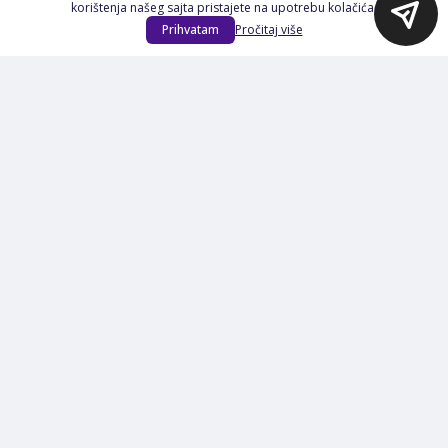
korištenja našeg sajta pristajete na upotrebu kolačića.
Na Akciji
Prihvatam
Pročitaj više
Izdvajamo
Novi proizvodi
Opšti uslovi poslovanja
Servis
Izjava o kolačićima i privatnosti
Pravila o postupanju s kolačićima
Načini plaćanja
Garancija
Sigurnost plaćanja
Reklamacije
Politika privatnosti
O nama
Prijavite se na Newsletter
PRIJAVI SE
Načini plaćanja