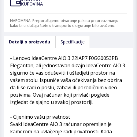
KUPOVINA
NAPOMENA: Preporučujemo otvaranje paketa pri preuzimanju
kako bi u slučaju štete u transportu osiguranje bilo uvaženo.
Detalji o proizvodu
Specifikacije
- Lenovo IdeaCentre AIO 3 22IAP7 F0GG0053PB
Elegantan, ali jednostavan dizajn IdeaCentre AIO 3
sigurno će vas oduševiti i uštedjeti prostor na
vašem stolu. Ispuniće vaša očekivanja bez obzira
da li se radi o poslu, zabavi ili porodičnim video
pozivima. Ovaj računar koji privlači poglede
izgledat će sjajno u svakoj prostoriji.
- Cijenimo vašu privatnost
Svaki IdeaCentre AIO 3 računar opremljen je
kamerom na uvlačenje radi privatnosti. Kada