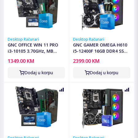
Desktop Računari
Desktop Računari
GNC OFFICE WIN 11 PRO
GNC GAMER OMEGA H610
i3-10105 3.70GHz, MB
i5-12400F 16GB DDR4 SSD
H510, RAM 8GB DDR4, SSD
500 GB RTX 5050 8 GB
1349.00 KM
2399.00 KM
2,5 240GB , Kućište sa
GAMING KUCISTE NO-OS
napajanjem 500W, 2Y
G2Y
Dodaj u korpu
Dodaj u korpu
Desktop Računari
Desktop Računari