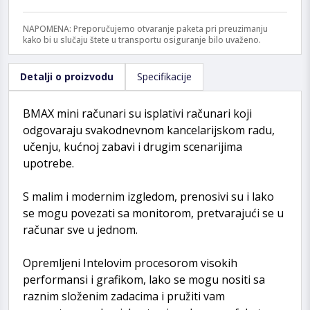
NAPOMENA: Preporučujemo otvaranje paketa pri preuzimanju
kako bi u slučaju štete u transportu osiguranje bilo uvaženo.
Detalji o proizvodu
Specifikacije
BMAX mini računari su isplativi računari koji
odgovaraju svakodnevnom kancelarijskom radu,
učenju, kućnoj zabavi i drugim scenarijima
upotrebe.
S malim i modernim izgledom, prenosivi su i lako
se mogu povezati sa monitorom, pretvarajući se u
računar sve u jednom.
Opremljeni Intelovim procesorom visokih
performansi i grafikom, lako se mogu nositi sa
raznim složenim zadacima i pružiti vam