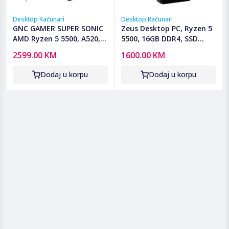
Desktop Računari
Desktop Računari
GNC GAMER SUPER SONIC
Zeus Desktop PC, Ryzen 5
AMD Ryzen 5 5500, A520,
5500, 16GB DDR4, SSD
RX 7600 8 GB, 16GB DDR4,
512GB, RX580 - Ryzen 5
2599.00 KM
1600.00 KM
SSD 1TB, PSU 650W,
5500/16GB/512/RX580
kućište gaming
Dodaj u korpu
Dodaj u korpu