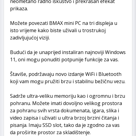
neometano radno iskustvo i prekrasan efekat
prikaza.
Možete povezati BMAX mini PC na tri displeja u
isto vrijeme kako biste uživali u trostrukoj
zadivljujućoj viziji.
Budući da je unaprijed instaliran najnoviji Windows
11, oni mogu ponuditi potpunije funkcije za vas.
Štaviše, podržavaju novo izdanje WiFi i Bluetooth
koji vam mogu pružiti brzu i stabilnu bežičnu vezu.
Sadrže ultra-veliku memoriju kao i ogromnu i brzu
pohranu. Možete imati dovoljno velikog prostora
za pohranu svih vrsta dokumenata, igara, slika i
video zapisa i uživati u ultra brzoj brzini čitanja i
pisanja. Imaju SSD slot, tako da je zgodno za vas
da proširite prostor za skladištenje.