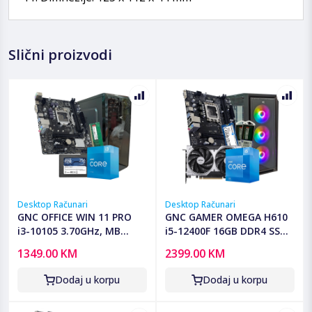
Slični proizvodi
Desktop Računari
Desktop Računari
GNC OFFICE WIN 11 PRO
GNC GAMER OMEGA H610
i3-10105 3.70GHz, MB
i5-12400F 16GB DDR4 SSD
H510, RAM 8GB DDR4, SSD
500 GB RTX 5050 8 GB
1349.00 KM
2399.00 KM
2,5 240GB , Kućište sa
GAMING KUCISTE NO-OS
napajanjem 500W, 2Y
G2Y
Dodaj u korpu
Dodaj u korpu