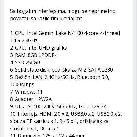
Sa bogatim interfejsima, mogu se neprimetno
povezati sa različitim uređajima.
1. CPU: Intel Gemini Lake N4100 4-core 4-thread
1.1G-2.4GHz
2. GPU: Intel UHD grafika
3. RAM: 8GB LPDDR4
4. SSD 256GB
6. Solid state disk: podrška za M.2_SATA 2280
5. Bežični LAN: 2.4GHz/5GHz, Bluetooth 5.0,
1000Mbps
7. Windows 11
8. Adapter: 12V/2A
9. Ulaz: AC100-240V, 50/60Hz, Izlaz: 12V 2A
10. Interfejs: HDMI 2.0 x 2, USB3.0 x 2, USB2.0 x 2,
slot za TF karticu x 1, RJ45 x 1, priključak za
slušalice x 1, DC in x 1
11. Dimnezije: 125 x 112 x 44 mm