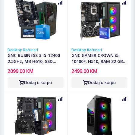
Desktop Računari
Desktop Računari
GNC BUSINESS 3 i5-12400
GNC GAMER CROWN i5-
2.5GHz, MB H610, SSD
10400F, H510, RAM 32 GB
480GB, DDR4 16GB,
DDR4, 1TB SSD, RTX 3050
2099.00 KM
2499.00 KM
Kucište office, WIN 11 PRO,
8GB, PSU 550W, kućište
OFFICE PRO PLUS 2019
gaming
Dodaj u korpu
Dodaj u korpu