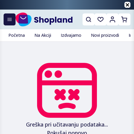
Početna
Na Akciji
Izdvajamo
Novi proizvodi
In
Greška pri učitavanju podataka...
Pokušaj ponovo