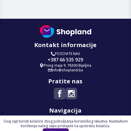
Kontakt informacije
POZOVITE NAS
+387 66 535 929
Prvog maja 9, 76300 Bijeljina
info@shopland.ba
Pratite nas
Navigacija
Ovaj sajt koristi kolačiće zbog poboljšanja korisničkog iskustva. Nastavkom
Početna
korištenja našeg sajta pristajete na upotrebu kolačića.
Na Akciji