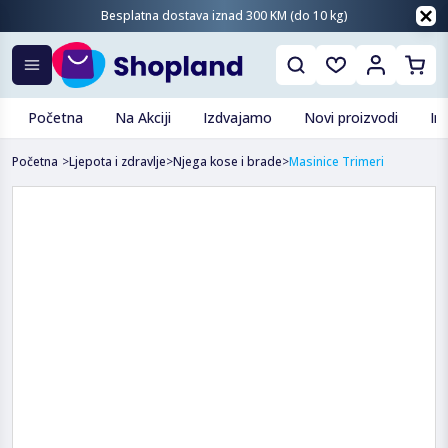
Besplatna dostava iznad 300 KM (do 10 kg)
Početna
Na Akciji
Izdvajamo
Novi proizvodi
In
Početna
>
Ljepota i zdravlje
>
Njega kose i brade
>
Masinice Trimeri