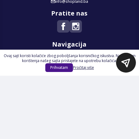
info@shopland.ba
Pratite nas
Navigacija
Ovaj sajt koristi kolačiće zbog poboljšanja korisničkog iskustva. Nastavkom
Početna
korištenja našeg sajta pristajete na upotrebu kolačića.
Na Akciji
Prihvatam
Pročitaj više
Izdvajamo
Novi proizvodi
Opšti uslovi poslovanja
Servis
Izjava o kolačićima i privatnosti
Pravila o postupanju s kolačićima
Načini plaćanja
Garancija
Sigurnost plaćanja
Reklamacije
Politika privatnosti