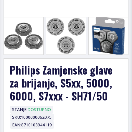
Philips Zamjenske glave
za brijanje, S5xx, 5000,
6000, S7xxx - SH71/50
STANJE:
DOSTUPNO
SKU:
1000000062075
EAN:
8710103944119