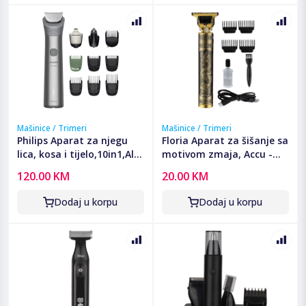
Mašinice / Trimeri
Mašinice / Trimeri
Philips Aparat za njegu
Floria Aparat za šišanje sa
lica, kosa i tijelo,10in1,All-
motivom zmaja, Accu -
in-One Trimmer -
ZLN8597 Dragon
120.00 KM
20.00 KM
MG5921/15
Dodaj u korpu
Dodaj u korpu