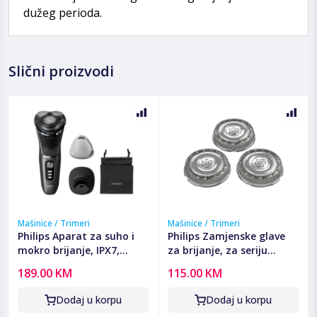
dužeg perioda.
Slični proizvodi
Mašinice / Trimeri
Mašinice / Trimeri
Philips Aparat za suho i
Philips Zamjenske glave
mokro brijanje, IPX7,
za brijanje, za seriju
series 3000 - S3343/13
S8000, S9000, i9000 -
189.00 KM
115.00 KM
SH91/50
Dodaj u korpu
Dodaj u korpu