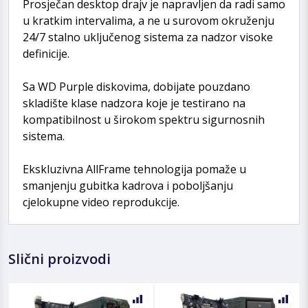
Prosječan desktop drajv je napravljen da radi samo
u kratkim intervalima, a ne u surovom okruženju
24/7 stalno uključenog sistema za nadzor visoke
definicije.
Sa WD Purple diskovima, dobijate pouzdano
skladište klase nadzora koje je testirano na
kompatibilnost u širokom spektru sigurnosnih
sistema.
Ekskluzivna AllFrame tehnologija pomaže u
smanjenju gubitka kadrova i poboljšanju
cjelokupne video reprodukcije.
Slični proizvodi