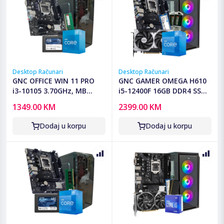
Desktop Računari
Desktop Računari
GNC OFFICE WIN 11 PRO
GNC GAMER OMEGA H610
i3-10105 3.70GHz, MB
i5-12400F 16GB DDR4 SSD
H510, RAM 8GB DDR4, SSD
500 GB RTX 5050 8 GB
1349.00 KM
2399.00 KM
2,5 240GB , Kućište sa
GAMING KUCISTE NO-OS
napajanjem 500W, 2Y
G2Y
Dodaj u korpu
Dodaj u korpu