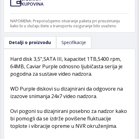
KUPOVINA
NAPOMENA: Preporučujemo otvaranje paketa pri preuzimanju
kako bi u slučaju štete u transportu osiguranje bilo uvaženo.
Detalji o proizvodu
Specifikacije
Hard disk 3,5",SATA III, kapacitet 1TB,5400 rpm,
64MB, Caviar Purple odnosno ljubičasta serija je
pogodna za sustave video nadzora.
WD Purple diskovi su dizajnirani da odgovore na
izazove snimanja 24x7 video nadzora.
Ovi pogoni su dizajnirani posebno za nadzor kako
bi pomogli da se izdrže povišene fluktuacije
toplote i vibracije opreme u NVR okruženjima.