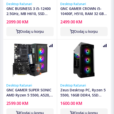
Desktop Računari
Desktop Računari
GNC BUSINESS 3 i5-12400
GNC GAMER CROWN i5-
2.5GHz, MB H610, SSD
10400F, H510, RAM 32 GB
480GB, DDR4 16GB,
DDR4, 1TB SSD, RTX 3050
2099.00 KM
2499.00 KM
Kucište office, WIN 11 PRO,
8GB, PSU 550W, kućište
OFFICE PRO PLUS 2019
gaming
Dodaj u korpu
Dodaj u korpu
Desktop Računari
Desktop Računari
GNC GAMER SUPER SONIC
Zeus Desktop PC, Ryzen 5
AMD Ryzen 5 5500, A520,
5500, 16GB DDR4, SSD
RX 7600 8 GB, 16GB DDR4,
512GB, RX580 - Ryzen 5
2599.00 KM
1600.00 KM
SSD 1TB, PSU 650W,
5500/16GB/512/RX580
kućište gaming
Dodaj u korpu
Dodaj u korpu