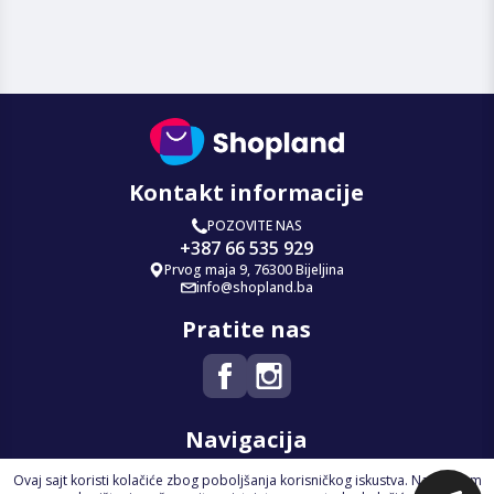
Kontakt informacije
POZOVITE NAS
+387 66 535 929
Prvog maja 9, 76300 Bijeljina
info@shopland.ba
Pratite nas
Navigacija
Ovaj sajt koristi kolačiće zbog poboljšanja korisničkog iskustva. Nastavkom
Početna