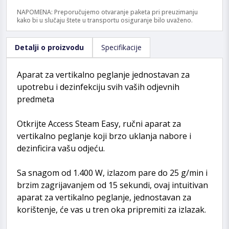
NAPOMENA: Preporučujemo otvaranje paketa pri preuzimanju
kako bi u slučaju štete u transportu osiguranje bilo uvaženo.
Detalji o proizvodu
Specifikacije
Aparat za vertikalno peglanje jednostavan za
upotrebu i dezinfekciju svih vaših odjevnih
predmeta
Otkrijte Access Steam Easy, ručni aparat za
vertikalno peglanje koji brzo uklanja nabore i
dezinficira vašu odjeću.
Sa snagom od 1.400 W, izlazom pare do 25 g/min i
brzim zagrijavanjem od 15 sekundi, ovaj intuitivan
aparat za vertikalno peglanje, jednostavan za
korištenje, će vas u tren oka pripremiti za izlazak.