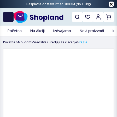
Besplatna dostava iznad 300 KM (do 10 kg)
Početna
Na Akciji
Izdvajamo
Novi proizvodi
In
Početna
>
Moj dom
>
Sredstva i uredjaji za ciscenje
>
Pegle