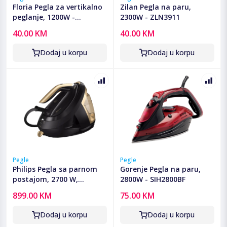
Floria Pegla za vertikalno
Zilan Pegla na paru,
peglanje, 1200W -
2300W - ZLN3911
ZLN3812
40.00 KM
40.00 KM
Dodaj u korpu
Dodaj u korpu
Pegle
Pegle
Philips Pegla sa parnom
Gorenje Pegla na paru,
postajom, 2700 W,
2800W - SIH2800BF
PerfectCare - PSG8140/80
899.00 KM
75.00 KM
Dodaj u korpu
Dodaj u korpu