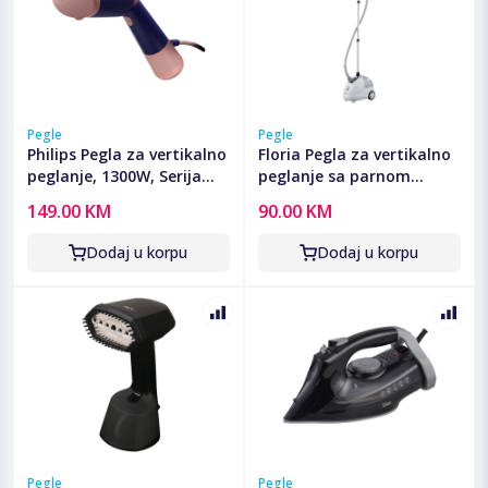
Pegle
Pegle
Philips Pegla za vertikalno
Floria Pegla za vertikalno
peglanje, 1300W, Serija
peglanje sa parnom
5000 - STH5030/20
postajom, 2000W -
149.00 KM
90.00 KM
ZLN3829
Dodaj u korpu
Dodaj u korpu
Pegle
Pegle