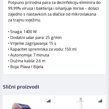
Potpuno prirodna para za dezinfekciju eliminira do
99,99% virusa i bakterija i smanjuje mirise – dolazi
zajedno s nastavkom za dlačice od mikrovlakana
za trajnu svježinu.
• Snaga: 1400 W
• Dodatni udar pare: 25 g/min
• Vrijeme zagrijavanja: 15 s
• Kapacitet spremnika za vodu: 150 ml
• Autonomija: 7 minuta
• Dužina kabla: 2.6 m
• Boja: Plava / Bijela
Slični proizvodi