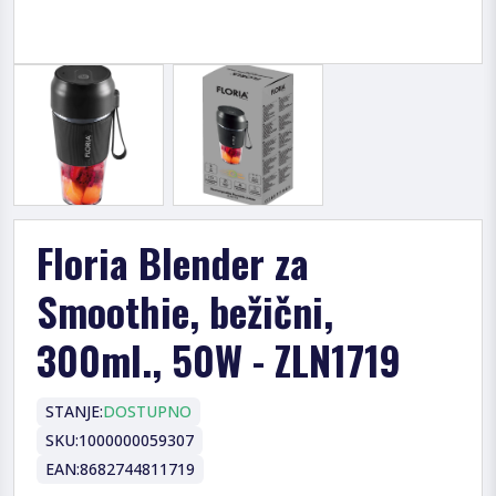
Floria Blender za
Smoothie, bežični,
300ml., 50W - ZLN1719
STANJE:
DOSTUPNO
SKU:
1000000059307
EAN:
8682744811719