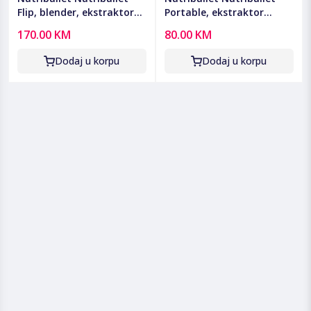
Flip, blender, ekstraktor
Portable, ekstraktor
hranjivih tvari - CB
hranjivih tvari, McLaren F1
170.00 KM
80.00 KM
NBP016B FLIP
- NBP003PA-MC
Dodaj u korpu
Dodaj u korpu