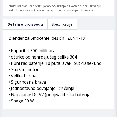
NAPOMENA: Preporučujemo otvaranje paketa pri preuzimanju
kako bi u slučaju štete u transportu osiguranje bilo uvaženo.
Detalji o proizvodu
Specifikacije
Blender za Smoothie, bežični, ZLN1719
• Kapacitet 300 mililitara
• oštrice od nehrđajućeg čelika 304
• Puni rad baterije: 10 puta, svaki put 40 sekundi
• Snažan motor
• Velika brzina
• Sigurnosna brava
• Jednostavno odvajanje i čišćenje
• Napajanje DC 5V (punjiva litijska baterija)
• Snaga 50 W