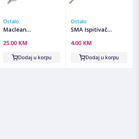
Ostalo
Ostalo
Maclean
SMA Ispitivač
Bezkontaktni
napona, 190 mm -
25.00 KM
4.00 KM
detektor napona -
FC 20
MCE645
Dodaj u korpu
Dodaj u korpu