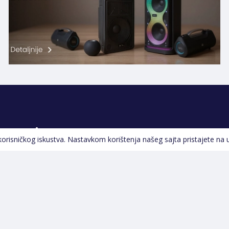
Pratite nas
 korisničkog iskustva. Nastavkom korištenja našeg sajta pristajete na 
Navigacija
Početna
Opšti uslovi poslovanja