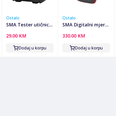
Ostalo
Ostalo
SMA Tester utičnica,
SMA Digitalni mjerni
LED indikator,
instrument,
29.00 KM
330.00 KM
Voltmetar -
termalna kamera,
SMATESTER
2.8" TFT LCD -
Dodaj u korpu
Dodaj u korpu
SMAIRCAM