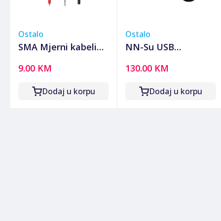
Ostalo
Ostalo
SMA Mjerni kabeli
NN-Su USB
za SMART 2, 10A,
multifunkcionalni
9.00 KM
130.00 KM
dužina 90 cm - MZ
tester za brzo
SMART
punjenje - FNB48S
Dodaj u korpu
Dodaj u korpu