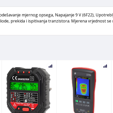
o podešavanje mjernog opsega, Napajanje 9 V (6F22), Upotre
 diode, prekida i ispitivanja tranzistora. Mjerena vrjednost 