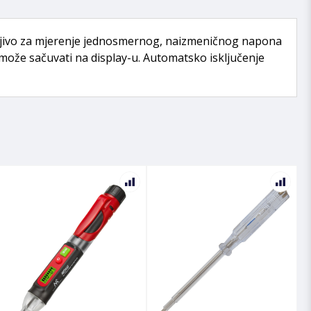
bljivo za mjerenje jednosmernog, naizmeničnog napona
se može sačuvati na display-u. Automatsko isključenje