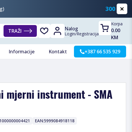
300 KM
g)
Korpa
Nalog
0.00
TRAŽI
Login
/
Registracija
KM
Informacije
Kontakt
+387 66 535 929
i mjerni instrument - SMA
1000000004421
EAN:
5999084918118