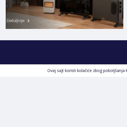
Ovaj sajt koristi kolačiće zbog poboljšanja
Kontakt informacije
POZOVITE NAS
+387 66 535 929
Prvog maja 9, 76300 Bijeljina