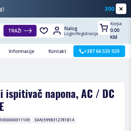
300 KM
g)
Korpa
Nalog
0.00
TRAŽI
Login
/
Registracija
KM
Informacije
Kontakt
+387 66 535 929
 ispitivač napona, AC / DC
E
1000000011109
EAN:
5998312781814