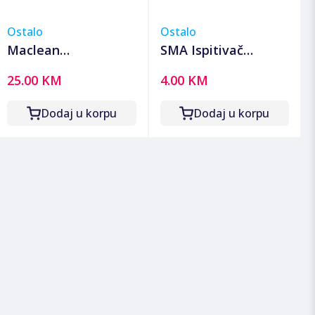
Ostalo
Ostalo
Maclean
SMA Ispitivač
Bezkontaktni
napona, 190 mm -
25.00 KM
4.00 KM
detektor napona -
FC 20
MCE645
Dodaj u korpu
Dodaj u korpu