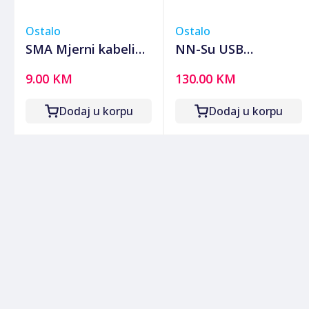
Ostalo
Ostalo
SMA Mjerni kabeli
NN-Su USB
za SMART 2, 10A,
multifunkcionalni
9.00 KM
130.00 KM
dužina 90 cm - MZ
tester za brzo
SMART
punjenje - FNB48S
Dodaj u korpu
Dodaj u korpu