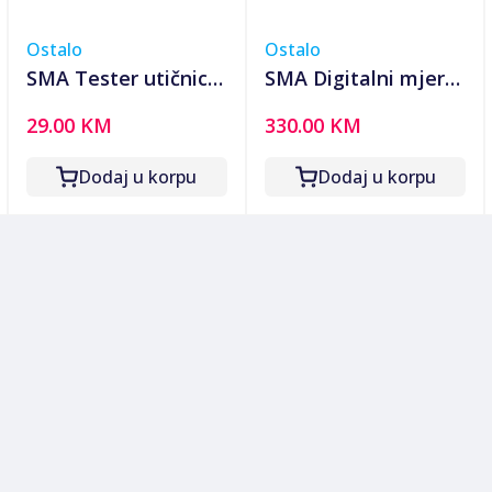
Ostalo
Ostalo
SMA Tester utičnica,
SMA Digitalni mjerni
LED indikator,
instrument,
29.00 KM
330.00 KM
Voltmetar -
termalna kamera,
SMATESTER
2.8" TFT LCD -
Dodaj u korpu
Dodaj u korpu
SMAIRCAM