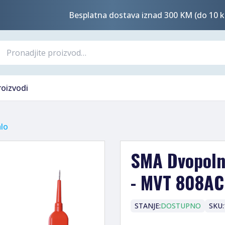
Besplatna dostava iznad 300 KM (do 10 k
roizvodi
lo
SMA Dvopolni
- MVT 808AC
STANJE:
DOSTUPNO
SKU: