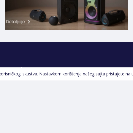
Pratite nas
 korisničkog iskustva. Nastavkom korištenja našeg sajta pristajete na 
Navigacija
Početna
Opšti uslovi poslovanja
Na Akciji
Servis