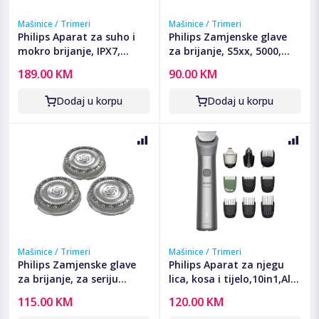
Mašinice / Trimeri
Mašinice / Trimeri
Philips Aparat za suho i
Philips Zamjenske glave
mokro brijanje, IPX7,
za brijanje, S5xx, 5000,
series 3000 - S3343/13
6000, S7xxx - SH71/50
189.00 KM
90.00 KM
Dodaj u korpu
Dodaj u korpu
Mašinice / Trimeri
Mašinice / Trimeri
Philips Zamjenske glave
Philips Aparat za njegu
za brijanje, za seriju
lica, kosa i tijelo,10in1,All-
S8000, S9000, i9000 -
in-One Trimmer -
115.00 KM
120.00 KM
SH91/50
MG5921/15