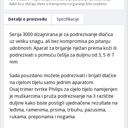
kako bi u slučaju štete u transportu osiguranje bilo uvaženo.
Detalji o proizvodu
Specifikacije
Serija 3000 dizajnirana je za podrezivanje dlačica
uz veliku snagu, ali bez kompromisa po pitanju
udobnosti. Aparat za brijanje nježan prema koži ili
podrezivati s pomoću češlja za duljinu od 3, 5 ili 7
mm.
Sada pouzdano možete podrezivati i brijati dlačice
na cijelom tijelu samo jednim aparatom.
Ovaj trimer tvrtke Philips za cijelo tijelo namijenjen
je muškarcima i pruža podrezivanje na 3 različite
duljine kako biste postigli ujednačene rezultate na
leđima, ramenima, prsima, trbuhu, pazusima,
rukama, preponama i nogama.