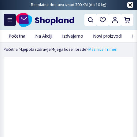
Besplatna dostava iznad 300 KM (do 10 kg)
Početna
Na Akciji
Izdvajamo
Novi proizvodi
In
Početna
>
Ljepota i zdravlje
>
Njega kose i brade
>
Masinice Trimeri