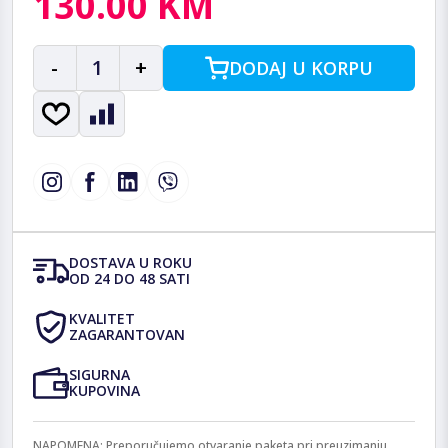
130.00 KM
-
1
+
DODAJ U KORPU
DOSTAVA U ROKU
OD 24 DO 48 SATI
KVALITET
ZAGARANTOVAN
SIGURNA
KUPOVINA
NAPOMENA: Preporučujemo otvaranje paketa pri preuzimanju