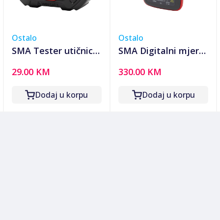
Ostalo
Ostalo
SMA Tester utičnica,
SMA Digitalni mjerni
LED indikator,
instrument,
29.00 KM
330.00 KM
Voltmetar -
termalna kamera,
SMATESTER
2.8" TFT LCD -
Dodaj u korpu
Dodaj u korpu
SMAIRCAM