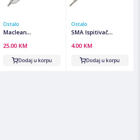
Ostalo
Ostalo
Maclean
SMA Ispitivač
Bezkontaktni
napona, 190 mm -
25.00 KM
4.00 KM
detektor napona -
FC 20
MCE645
Dodaj u korpu
Dodaj u korpu