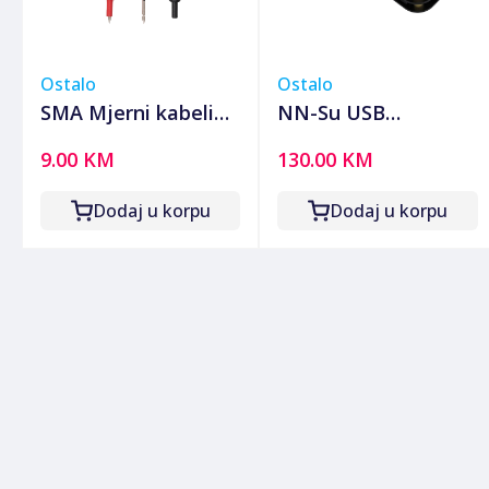
Ostalo
Ostalo
SMA Mjerni kabeli
NN-Su USB
za SMART 2, 10A,
multifunkcionalni
9.00 KM
130.00 KM
dužina 90 cm - MZ
tester za brzo
SMART
punjenje - FNB48S
Dodaj u korpu
Dodaj u korpu