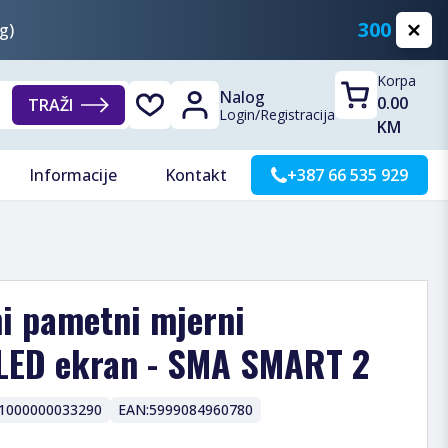
300 KM
g)
Korpa
Nalog
0.00
TRAŽI
Login
/
Registracija
KM
Informacije
Kontakt
+387 66 535 929
i pametni mjerni
 LED ekran - SMA SMART 2
1000000033290
EAN:
5999084960780