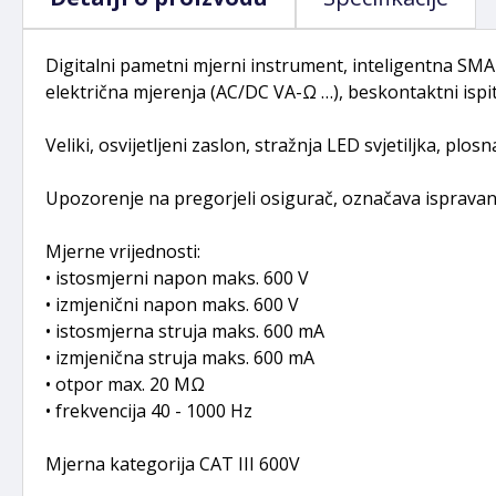
Digitalni pametni mjerni instrument, inteligentna SMART
električna mjerenja (AC/DC VA-Ω …), beskontaktni ispit
Veliki, osvijetljeni zaslon, stražnja LED svjetiljka, plos
Upozorenje na pregorjeli osigurač, označava ispravan 
Mjerne vrijednosti:
• istosmjerni napon maks. 600 V
• izmjenični napon maks. 600 V
• istosmjerna struja maks. 600 mA
• izmjenična struja maks. 600 mA
• otpor max. 20 MΩ
• frekvencija 40 - 1000 Hz
Mjerna kategorija CAT III 600V