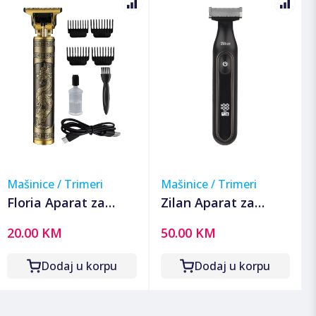
Mašinice / Trimeri
Mašinice / Trimeri
Floria Aparat za
Zilan Aparat za
šišanje sa motivom
brijanje, trimer, LED
20.00 KM
50.00 KM
zmaja, Accu -
display, IPX6 -
ZLN8597 Dragon
ZLN8940 Helios
Dodaj u korpu
Dodaj u korpu