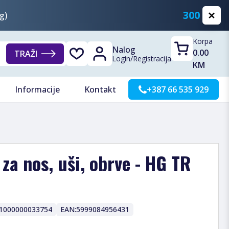
300 KM
g)
Korpa
Nalog
0.00
TRAŽI
Login
/
Registracija
KM
Informacije
Kontakt
+387 66 535 929
za nos, uši, obrve - HG TR
1000000033754
EAN:
5999084956431