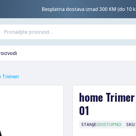
Besplatna dostava iznad 300 KM (do 10 k
roizvodi
 Trimeri
home Trimer 
01
STANJE:
DOSTUPNO
SKU: