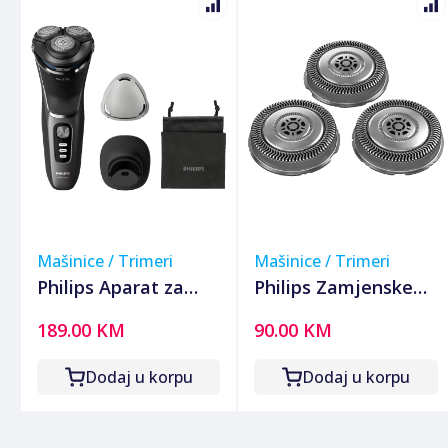
Mašinice / Trimeri
Mašinice / Trimeri
Philips Aparat za
Philips Zamjenske
suho i mokro
glave za brijanje,
189.00 KM
90.00 KM
brijanje, IPX7, series
S5xx, 5000, 6000,
3000 - S3343/13
S7xxx - SH71/50
Dodaj u korpu
Dodaj u korpu