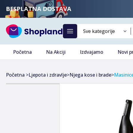
BESPLATNA DOSTAVA
Početna
Na Akciji
Izdvajamo
Novi p
Početna
>
Ljepota i zdravlje
>
Njega kose i brade
>
Masinice