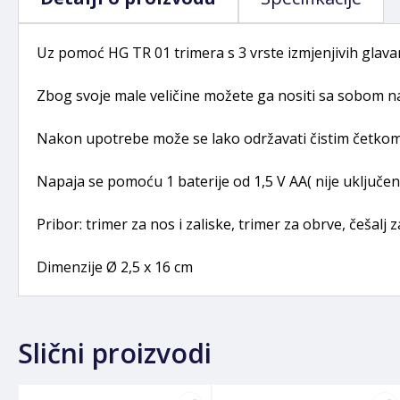
Uz pomoć HG TR 01 trimera s 3 vrste izmjenjivih glavam
Zbog svoje male veličine možete ga nositi sa sobom n
Nakon upotrebe može se lako održavati čistim četkom 
Napaja se pomoću 1 baterije od 1,5 V AA( nije uključena
Pribor: trimer za nos i zaliske, trimer za obrve, češalj
Dimenzije Ø 2,5 x 16 cm
Slični proizvodi