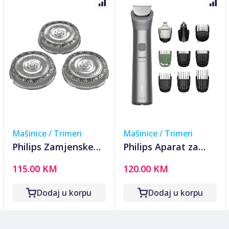
Mašinice / Trimeri
Mašinice / Trimeri
Philips Zamjenske
Philips Aparat za
glave za brijanje, za
njegu lica, kosa i
115.00 KM
120.00 KM
seriju S8000, S9000,
tijelo,10in1,All-in-
i9000 - SH91/50
One Trimmer -
Dodaj u korpu
Dodaj u korpu
MG5921/15