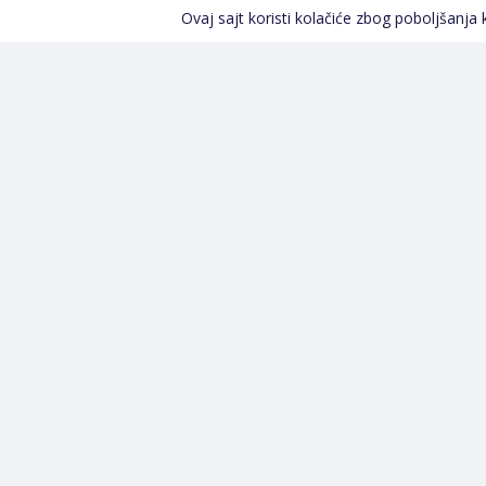
Ovaj sajt koristi kolačiće zbog poboljšanja
Kontakt informacije
POZOVITE NAS
+387 66 535 929
Prvog maja 9, 76300 Bijeljina
info@shopland.ba