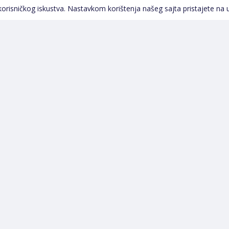
Pratite nas
 korisničkog iskustva. Nastavkom korištenja našeg sajta pristajete na 
Navigacija
Početna
Opšti uslovi poslovanja
Na Akciji
Servis
Izdvajamo
Izjava o kolačićima i
Novi proizvodi
privatnosti
Pravila o postupanju s
kolačićima
Načini plaćanja
Garancija
Sigurnost plaćanja
Reklamacije
Politika privatnosti