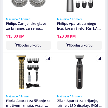
Mašinice / Trimeri
Mašinice / Trimeri
Philips Zamjenske glave
Philips Aparat za njegu
za brijanje, za seriju
lica, kosa i tijelo,10in1,All-
S8000, S9000, i9000 -
in-One Trimmer -
115.00 KM
120.00 KM
SH91/50
MG5921/15
Dodaj u korpu
Dodaj u korpu
Mašinice / Trimeri
Mašinice / Trimeri
Floria Aparat za šišanje sa
Zilan Aparat za brijanje,
motivom zmaja, Accu -
trimer, LED display, IPX6 -