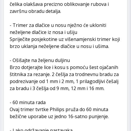
čelika olakšava precizno oblikovanje rubova i
završnu obradu detalja.
- Trimer za dlačice u nosu nježno će ukloniti
neželjene dlačice iz nosa i ušiju
Spriječite posjekotine uz višenamjenski trimer koji
brzo uklanja neželjene dlačice u nosu i ušima.
- Ošišajte na željenu duljinu
Brzo dotjerajte lice i kosu s pomoću šest ojačanih
štitnika za rezanje. 2 češlja za trodnevnu bradu za
podrezivanje od 1 mm i 2 mm, 1 prilagodljivi češalj
za bradu i 3 češlja od 9 mm, 12 mm i 16 mm.
- 60 minuta rada
Ovaj trimer tvrtke Philips pruža do 60 minuta
bežične uporabe uz jedno 16-satno punjenje.
- Lako održavanje nastavaka