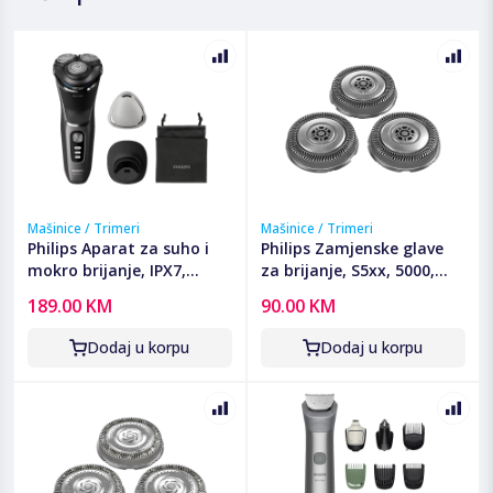
Mašinice / Trimeri
Mašinice / Trimeri
Philips Aparat za suho i
Philips Zamjenske glave
mokro brijanje, IPX7,
za brijanje, S5xx, 5000,
series 3000 - S3343/13
6000, S7xxx - SH71/50
189.00 KM
90.00 KM
Dodaj u korpu
Dodaj u korpu