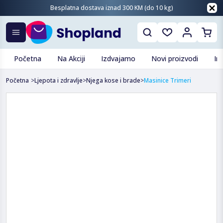
Besplatna dostava iznad 300 KM (do 10 kg)
Početna
Na Akciji
Izdvajamo
Novi proizvodi
In
Početna
>
Ljepota i zdravlje
>
Njega kose i brade
>
Masinice Trimeri