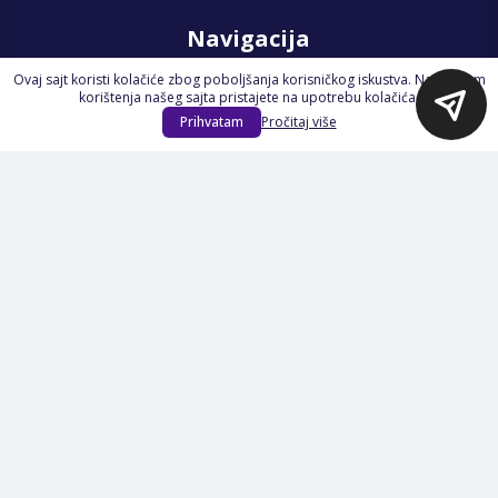
Navigacija
Ovaj sajt koristi kolačiće zbog poboljšanja korisničkog iskustva. Nastavkom
Početna
korištenja našeg sajta pristajete na upotrebu kolačića.
Na Akciji
Prihvatam
Pročitaj više
Izdvajamo
Novi proizvodi
Opšti uslovi poslovanja
Servis
Izjava o kolačićima i privatnosti
Pravila o postupanju s kolačićima
Načini plaćanja
Garancija
Sigurnost plaćanja
Reklamacije
Politika privatnosti
O nama
Prijavite se na Newsletter
PRIJAVI SE