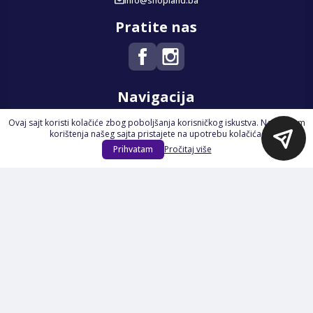
info@shopland.ba
Pratite nas
Navigacija
Ovaj sajt koristi kolačiće zbog poboljšanja korisničkog iskustva. Nastavkom
Početna
korištenja našeg sajta pristajete na upotrebu kolačića.
Na Akciji
Prihvatam
Pročitaj više
Izdvajamo
Novi proizvodi
Opšti uslovi poslovanja
Servis
Izjava o kolačićima i privatnosti
Pravila o postupanju s kolačićima
Načini plaćanja
Garancija
Sigurnost plaćanja
Reklamacije
Politika privatnosti