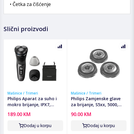
• Četka za čišćenje
Slični proizvodi
Mašinice / Trimeri
Mašinice / Trimeri
Philips Aparat za suho i
Philips Zamjenske glave
mokro brijanje, IPX7,
za brijanje, S5xx, 5000,
series 3000 - S3343/13
6000, S7xxx - SH71/50
189.00 KM
90.00 KM
Dodaj u korpu
Dodaj u korpu