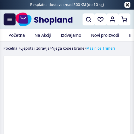
Besplatna dostava iznad 300 KM (do 10 kg)
Početna
Na Akciji
Izdvajamo
Novi proizvodi
In
Početna
>
Ljepota i zdravlje
>
Njega kose i brade
>
Masinice Trimeri