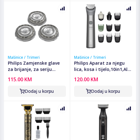
Mašinice / Trimeri
Mašinice / Trimeri
Philips Zamjenske glave
Philips Aparat za njegu
za brijanje, za seriju
lica, kosa i tijelo,10in1,All-
S8000, S9000, i9000 -
in-One Trimmer -
115.00 KM
120.00 KM
SH91/50
MG5921/15
Dodaj u korpu
Dodaj u korpu