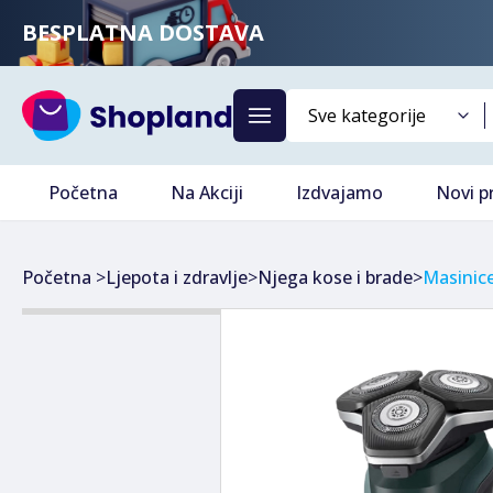
BESPLATNA DOSTAVA
Početna
Na Akciji
Izdvajamo
Novi p
Početna
>
Ljepota i zdravlje
>
Njega kose i brade
>
Masinice