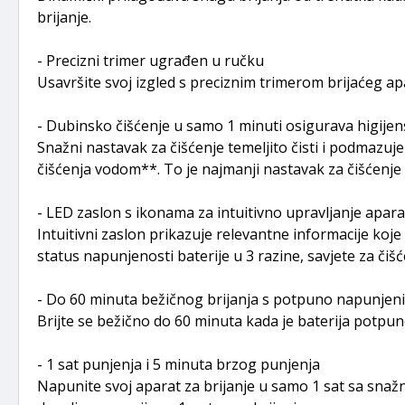
brijanje.
- Precizni trimer ugrađen u ručku
Usavršite svoj izgled s preciznim trimerom brijaćeg apa
- Dubinsko čišćenje u samo 1 minuti osigurava higijen
Snažni nastavak za čišćenje temeljito čisti i podmazuje 
čišćenja vodom**. To je najmanji nastavak za čišćenje na 
- LED zaslon s ikonama za intuitivno upravljanje apara
Intuitivni zaslon prikazuje relevantne informacije koje
status napunjenosti baterije u 3 razine, savjete za čišć
- Do 60 minuta bežičnog brijanja s potpuno napunjen
Brijte se bežično do 60 minuta kada je baterija potpu
- 1 sat punjenja i 5 minuta brzog punjenja
Napunite svoj aparat za brijanje u samo 1 sat sa snažno