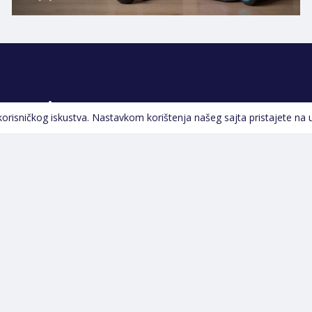
Pratite nas
 korisničkog iskustva. Nastavkom korištenja našeg sajta pristajete na 
Navigacija
Početna
Opšti uslovi poslovanja
Na Akciji
Servis
Izdvajamo
Izjava o kolačićima i
Novi proizvodi
privatnosti
Pravila o postupanju s