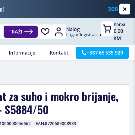
300 KM
g)
Korpa
Nalog
0.00
TRAŽI
Login
/
Registracija
KM
Informacije
Kontakt
+387 66 535 929
at za suho i mokro brijanje,
 - S5884/50
1000000056662
EAN:
8720689008983