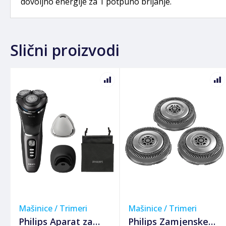
dovoljno energije za 1 potpuno brijanje.
Slični proizvodi
Mašinice / Trimeri
Mašinice / Trimeri
Philips Aparat za
Philips Zamjenske