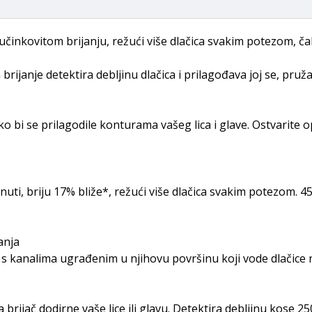
učinkovitom brijanju, režući više dlačica svakim potezom, čak
janje detektira debljinu dlačica i prilagođava joj se, pruža
o bi se prilagodile konturama vašeg lica i glave. Ostvarite 
inuti, briju 17% bliže*, režući više dlačica svakim potezom. 
anja
t, s kanalima ugrađenim u njihovu površinu koji vode dlačice
rijač dodirne vaše lice ili glavu. Detektira debljinu kose 25