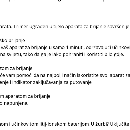
rata. Trimer ugrađen u tijelo aparata za brijanje savršen je
sko brijanje
vaš aparat za brijanje u samo 1 minuti, održavajući učinkovit
svijetu, tako da ga je lako pohraniti i koristiti bilo gdje.
tom za brijanje
 će vam pomoći da na najbolji način iskoristite svoj aparat za
enje i indikator zaključavanja za putovanje.
im aparatom za brijanje
no napunjena.
m i učinkovitom litij-ionskom baterijom. U žurbi? Uključite a