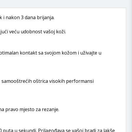
 i nakon 3 dana brijanja.
jući veću udobnost vašoj koži.
optimalan kontakt sa svojom kožom i uživajte u
45 samooštrećih oštrica visokih performansi
 na pravo mjesto za rezanje.
0 puta u sekundi. Prilagođava se vašoj bradi za lakše