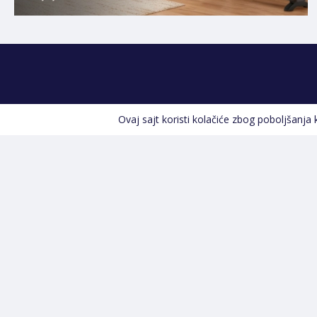
Ovaj sajt koristi kolačiće zbog poboljšanja
Kontakt informacije
POZOVITE NAS
+387 66 535 929
Prvog maja 9, 76300 Bijeljina
info@shopland.ba