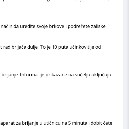
 način da uredite svoje brkove i podrežete zaliske.
 rad brijača dulje. To je 10 puta učinkovitije od
 brijanje. Informacije prikazane na sučelju uključuju:
parat za brijanje u utičnicu na 5 minuta i dobit ćete