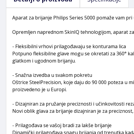
Aparat za brijanje Philips Series 5000 pomaže vam pri 
Opremljen naprednom SkinIQ tehnologijom, aparat za bri
- Fleksibilni vrhovi prilagođavaju se konturama lica
Potpuno fleksibilne glave mogu se okretati za 360° kak
glatkom i ugodnom brijanju.
- Snažna izvedba u svakom pokretu
Oštrice SteelPrecision, koje daju do 90 000 poteza u m
proizvedeno je u Europi.
- Dizajniran za pružanje preciznosti i učinkovitosti rez
Novi oblik glava za brijanje dizajniran je za preciznos
- Prilagođava se vašoj bradi za lakše brijanje
Dinamički prilagođava snagu brijanja od trenutka kada b